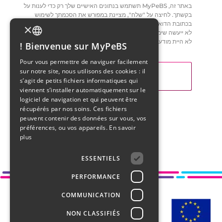
באתר זה, MyPeBS תשתמש בנתונים האישיים שלך רק כדי לענות על
בקשתך. לחיצה על "שלח", מציינת במפורש את הסכמתך לשימוש
בכתובת הדוא"ל שלך אך ורק לצורך יצירת קשר אתך ומענה לבקשתיך.
×
לא ייעשה שימוש בקובצי cookie העלולים להיווצר על ידי האתר אשר
לא היית מודעת להם.
Bienvenue sur MyPeBS !
FRENCH
Pour vous permettre de naviguer facilement
sur notre site, nous utilisons des cookies : il
ENGLISH
s’agit de petits fichiers informatiques qui
viennent s’installer automatiquement sur le
ITALIAN
logiciel de navigation et qui peuvent être
récupérés par nos soins. Ces fichiers
ARABIC
peuvent contenir des données sur vous, vos
préférences, ou vos appareils.
En savoir
DUTCH
plus
ESSENTIELS
PERFORMANCE
COMMUNICATION
NON CLASSIFIÉS