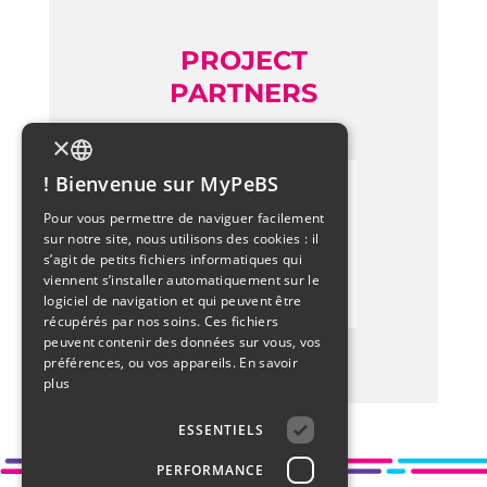
PROJECT
PARTNERS
×
Bienvenue sur MyPeBS !
FRENCH
Pour vous permettre de naviguer facilement
sur notre site, nous utilisons des cookies : il
ENGLISH
s’agit de petits fichiers informatiques qui
viennent s’installer automatiquement sur le
ITALIAN
logiciel de navigation et qui peuvent être
récupérés par nos soins. Ces fichiers
ARABIC
peuvent contenir des données sur vous, vos
préférences, ou vos appareils.
En savoir
DUTCH
plus
ESSENTIELS
PERFORMANCE