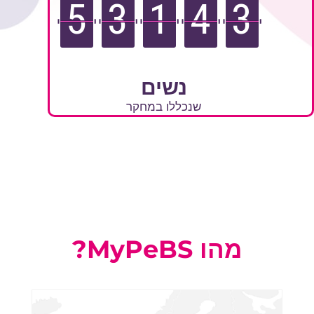
5
3
1
4
3
נשים
שנכללו במחקר
מהו MyPeBS?