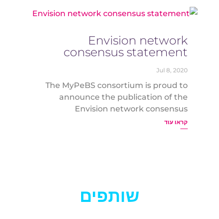
Envision network
consensus statement
Jul 8, 2020
The MyPeBS consortium is proud to
announce the publication of the
Envision network consensus
statement on personalized early
קראו עוד
detection and prevention of breast
cancer. MyPeBS is one of the 5
founders of the ENVISION initiative
Summary of the paper: “The
European...
שותפים