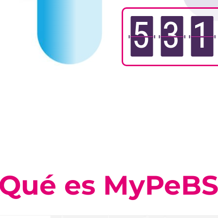
5
3
1
¿Qué es MyPeBS