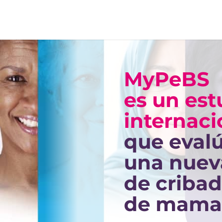
MyPeBS
es un est
internaci
que eval
una nueva
de criba
de mam