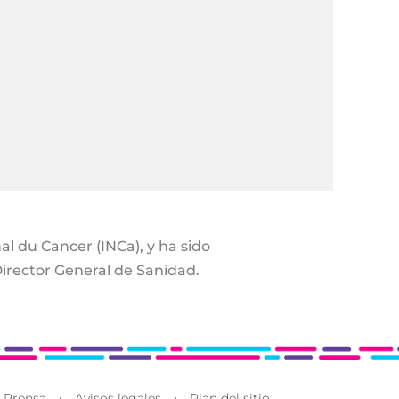
l du Cancer (INCa), y ha sido
Director General de Sanidad.
Prensa
Avisos legales
Plan del sitio