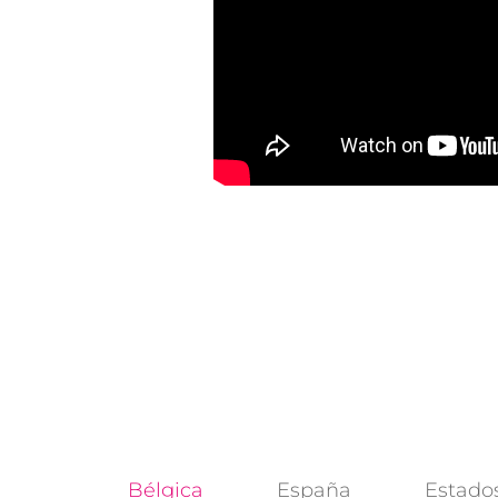
Bélgica
España
Estado