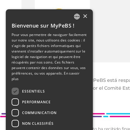
×
Bienvenue sur MyPeBS !
FRENCH
Pour vous permettre de naviguer facilement
sur notre site, nous utilisons des cookies : il
ENGLISH
s’agit de petits fichiers informatiques qui
viennent s’installer automatiquement sur le
ITALIAN
logiciel de navigation et qui peuvent être
récupérés par nos soins. Ces fichiers
ARABIC
peuvent contenir des données sur vous, vos
préférences, ou vos appareils.
En savoir
DUTCH
plus
El estudio MyPeBS está respa
aprobado por el Comité Estr
ESSENTIELS
PERFORMANCE
COMMUNICATION
NON CLASSIFIÉS
Este proyecto ha recibido fina