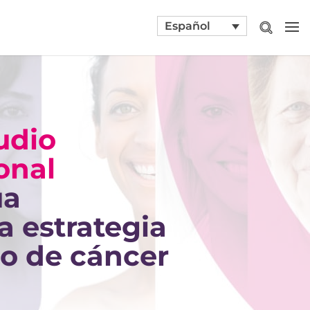
Español
udio
onal
úa
 estrategia
do de cáncer
a