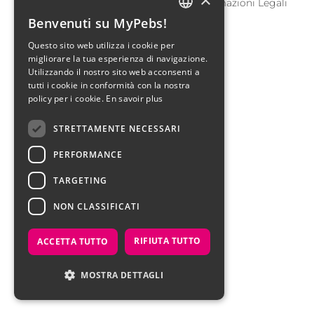
Contatti
F.A.Q.
Media
Informazioni Legali
Benvenuti su MyPebs!
Mappa del sito
FRENCH
Questo sito web utilizza i cookie per
migliorare la tua esperienza di navigazione.
ENGLISH
Utilizzando il nostro sito web acconsenti a
tutti i cookie in conformità con la nostra
ITALIAN
policy per i cookie.
En savoir plus
ARABIC
STRETTAMENTE NECESSARI
DUTCH
PERFORMANCE
TARGETING
NON CLASSIFICATI
RIFIUTA TUTTO
ACCETTA TUTTO
MOSTRA DETTAGLI