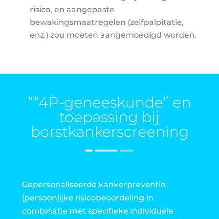
risico, en aangepaste
bewakingsmaatregelen (zelfpalpitatie,
enz.) zou moeten aangemoedigd worden.
““4P-geneeskunde” en
toepassing bij
borstkankerscreening
Gepersonaliseerde kankerpreventie
(persoonlijke risicobeoordeling in
combinatie met specifieke individuele