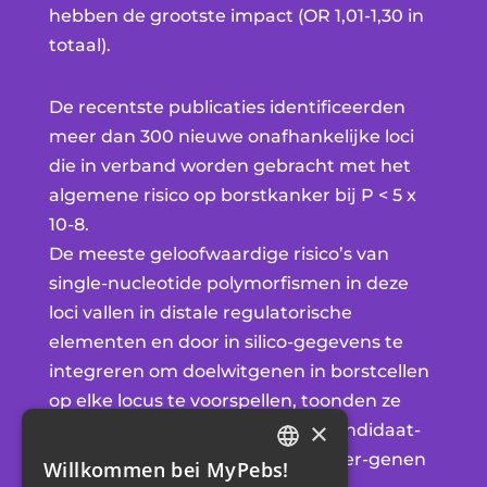
hebben de grootste impact (OR 1,01-1,30 in
totaal).
De recentste publicaties identificeerden
meer dan 300 nieuwe onafhankelijke loci
die in verband worden gebracht met het
algemene risico op borstkanker bij P < 5 x
10-8.
De meeste geloofwaardige risico’s van
single-nucleotide polymorfismen in deze
loci vallen in distale regulatorische
elementen en door in silico-gegevens te
integreren om doelwitgenen in borstcellen
op elke locus te voorspellen, toonden ze
×
een sterke overlapping tussen kandidaat-
doelwitgenen en somatische driver-genen
Willkommen bei MyPebs!
FRENCH