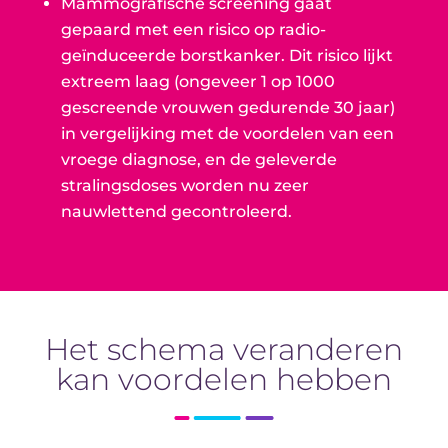
Mammografische screening gaat
gepaard met een risico op radio-
geïnduceerde borstkanker. Dit risico lijkt
extreem laag (ongeveer 1 op 1000
gescreende vrouwen gedurende 30 jaar)
in vergelijking met de voordelen van een
vroege diagnose, en de geleverde
stralingsdoses worden nu zeer
nauwlettend gecontroleerd.
Het schema veranderen
kan voordelen hebben